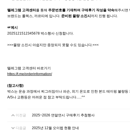
텔레그램 고객센터
를 통해
주문번호를 기재하여 구매후기 작성을 약속
해주시면 
브랜드는 롤렉스, 까르띠에 입니다.
준비된 물량 소진시
까지 진행 됩니다.
☞예시
2025121512345678 박스행사 신청합니다.
>>>물량 소진시 아쉽지만 증정되지 못할 수도 있습니다.<<<
텔레그램 고객센터 바로가기
https://t.me/orderinformation/
(참고사항)
박스는 운송 과정에서 찌그러짐이나 파손, 외기 온도로 인한 본드 테이핑 불량등 
A/S나 교환등은 어려운 점 참고 부탁드립니다......^^
이전글
2025~2026 연말연시 구매후기 추첨행사
다음글
2025년 12월 오이렙 현황 안내